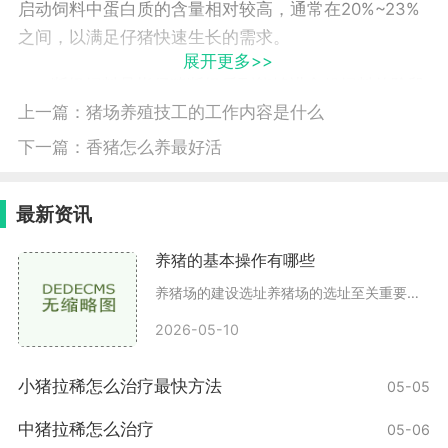
启动饲料中蛋白质的含量相对较高，通常在20%~23%
之间，以满足仔猪快速生长的需求。
展开更多>>
断奶饲料是指仔猪断奶后到能够进食粗饲料的阶段
上一篇：
猪场养殖技工的工作内容是什么
所采用的饲料，其主要目的是满足仔猪生长发育的营养
需求。断奶饲料中蛋白质的含量适度降低，为
下一篇：
香猪怎么养最好活
16%~18%，并适当增加饲料中纤维的含量。
最新资讯
保育饲料是指仔猪能够进食粗饲料后的阶段所采用
的饲料，其目的是满足仔猪不断增长的需求，保持良好
养猪的基本操作有哪些
的生长势头。保育饲料中蛋白质的含量继续降低至
养猪场的建设选址养猪场的选址至关重要，应该选择在通风良好、排水方便、远离污染源的地方。理想的养猪场距离居民区应有一定的距离，以避免臭味对周围环境的影响。场地设计养
14%~16%，并适当增加能量的含量。
2026-05-10
种猪是繁殖猪，其饲料配方对于保证猪群的繁殖能
力和后代的品质至关重要。种猪饲料的配方主要依据种
小猪拉稀怎么治疗最快方法
05-05
猪生长阶段来确定。
中猪拉稀怎么治疗
05-06