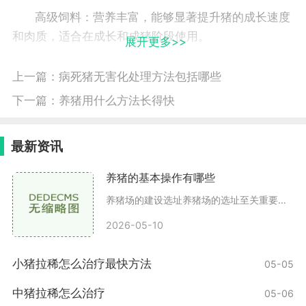
高级饲料：营养丰富，能够显著提升猪的成长速度
和肉质，适合在成长和成猪阶段使用。
展开更多>>
为了确保猪只能够在最佳状态下出栏，建议在猪只
上一篇：
病死猪无害化处理方法包括哪些
进入成长阶段后，及时更换为高级饲料。
下一篇：
养猪用什么方法长得快
掌握出栏时机
最新资讯
出栏时机的选择直接影响到收益，以下是几个影响
出栏时机的关键因素
养猪的基本操作有哪些
养猪场的建设选址养猪场的选址至关重要，应该选择在通风良好、排水方便、远离污染源的地方。理想的养猪场距离居民区应有一定的距离，以避免臭味对周围环境的影响。场地设计养
体重：不同品种的猪有不同的最佳出栏体重。一般
来说，达到成猪阶段的猪体重应在100-150公斤之间，
2026-05-10
此时肉质最佳。
小猪拉稀怎么治疗最快方法
05-05
市场价格：游戏内市场价格会随时间波动，建议在
中猪拉稀怎么治疗
05-06
市场价格高峰时出栏，可以获得更高的收益。