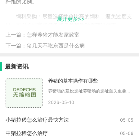
纤维的比例。
饲料采购：尽量选择性价比高的饲料，避免过度支
展开更多>>
出。可以通过完成任务或者参加活动来获得优惠。
上一篇：
怎样养猪才能发家致富
定时定量：每天定时给猪喂食，确保它们获得充足
下一篇：
猪几天不吃东西是什么病
的营养。同时要控制饲料的数量，避免浪费。
创造良好的养殖环境
最新资讯
良好的养殖环境对猪的健康成长至关重要。以下是
养猪的基本操作有哪些
几个关键点
养猪场的建设选址养猪场的选址至关重要，应该选择在通风良好、排水方便、远离污染源的地方。理想的养猪场距离居民区应有一定的距离，以避免臭味对周围环境的影响。场地设计养
猪舍建设：猪舍要通风良好，保持干燥。定期清理
2026-05-10
猪舍，防止病菌滋生。
小猪拉稀怎么治疗最快方法
05-05
温度控制：根据季节变化调节猪舍内的温度，避免
中猪拉稀怎么治疗
05-06
过热或过冷影响猪的食欲和健康。