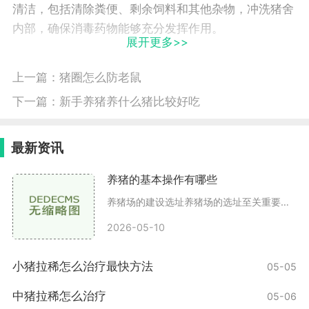
清洁，包括清除粪便、剩余饲料和其他杂物，冲洗猪舍
内部，确保消毒药物能够充分发挥作用。
展开更多>>
选择合适的消毒药物：根据猪舍的实际情况和消毒
上一篇：
猪圈怎么防老鼠
要求，选择适合的消毒药物。
下一篇：
新手养猪养什么猪比较好吃
熏蒸设备准备：可以选择专业的熏蒸设备，如熏蒸
机，确保药物能够均匀散布到每个角落。
最新资讯
熏蒸操作：按照药物说明书的要求，进行熏蒸操
养猪的基本操作有哪些
作，确保安全防护措施到位。
养猪场的建设选址养猪场的选址至关重要，应该选择在通风良好、排水方便、远离污染源的地方。理想的养猪场距离居民区应有一定的距离，以避免臭味对周围环境的影响。场地设计养
通风：熏蒸完成后，应适当通风，确保药物气味散
2026-05-10
去后，再将猪只放回猪舍。
小猪拉稀怎么治疗最快方法
05-05
常用的消毒药物
中猪拉稀怎么治疗
05-06
在熏蒸消毒过程中，有多种药物可以选择，以下是